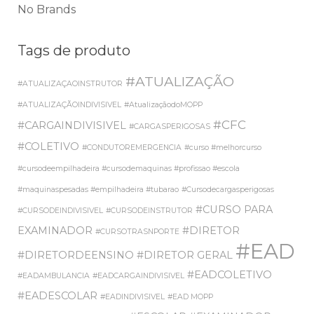
No Brands
Tags de produto
#ATUALIZAÇÃO
#ATUALIZAÇAOINSTRUTOR
#ATUALIZAÇÃOINDIVISIVEL
#AtualizaçãodoMOPP
#CFC
#CARGAINDIVISIVEL
#CARGASPERIGOSAS
#COLETIVO
#CONDUTOREMERGENCIA
#curso #melhorcurso
#cursodeempilhadeira #cursodemaquinas #profissao #escola
#maquinaspesadas #empilhadeira #tubarao
#Cursodecargasperigosas
#CURSO PARA
#CURSODEINDIVISIVEL
#CURSODEINSTRUTOR
EXAMINADOR
#DIRETOR
#CURSOTRASNPORTE
#EAD
#DIRETORDEENSINO
#DIRETOR GERAL
#EADCOLETIVO
#EADAMBULANCIA
#EADCARGAINDIVISIVEL
#EADESCOLAR
#EADINDIVISIVEL
#EAD MOPP