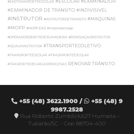
#ESCOLAR
#EXAMINADOR
#EADTRANSPORTEESCOLAR
#EXAMINADOR DE TRANSITO
#INDIVISIVEL
#INSTRUTOR
#MAQUINAS
#INSTRUTORDETRANSITO
#MOPP
#MOPP EAD
#motoristamopp
#OPERADORDERETROESCAVADEIRA
#RENOVAÇAOINSTRUTOR
#TRANSPORTECOLETIVO
#SEJAUMINSTRUTOR
#TRANSPORTEESCOLAR
#TRASMPORTEESCOLAR
RENOVAR
TRÂNSITO
#TRASPORTEDECARGASPERIGOSAS
+55 (48)
3622.1900
/
+55 (48)
9
9987.2528
Rua Roberto Zumblick,627 Humaita –
Tubarão/SC - Cep 88704-400