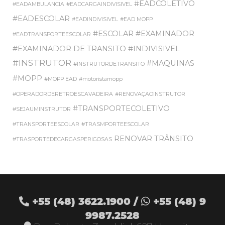
#EADCOLETIVO
#EADAMBULANCIA
#EADCARGAINDIVISIVEL
#EADESCOLAR
#EADINDIVISIVEL
#EAD MOPP
#ESCOLAR
#EXAMINADOR
#EADTRANSPORTEESCOLAR
#EXAMINADOR DE TRANSITO
#INDIVISIVEL
#INSTRUTOR
#MAQUINAS
#INSTRUTORDETRANSITO
#MOPP
#MOPP EAD
#motoristamopp
#OPERADORDERETROESCAVADEIRA
#RENOVAÇAOINSTRUTOR
#TRANSPORTECOLETIVO
#SEJAUMINSTRUTOR
#TRANSPORTEESCOLAR
#TRASMPORTEESCOLAR
RENOVAR
TRÂNSITO
#TRASPORTEDECARGASPERIGOSAS
+55 (48)
3622.1900
/
+55 (48)
9
9987.2528