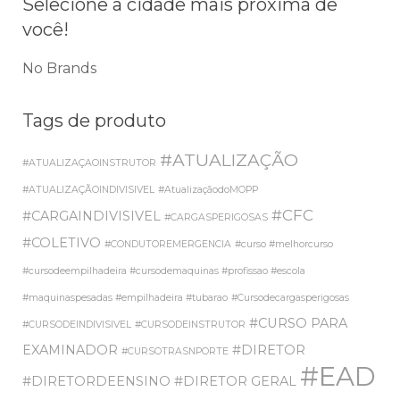
Selecione a cidade mais próxima de
você!
No Brands
Tags de produto
#ATUALIZAÇÃO
#ATUALIZAÇAOINSTRUTOR
#ATUALIZAÇÃOINDIVISIVEL
#AtualizaçãodoMOPP
#CFC
#CARGAINDIVISIVEL
#CARGASPERIGOSAS
#COLETIVO
#CONDUTOREMERGENCIA
#curso #melhorcurso
#cursodeempilhadeira #cursodemaquinas #profissao #escola
#maquinaspesadas #empilhadeira #tubarao
#Cursodecargasperigosas
#CURSO PARA
#CURSODEINDIVISIVEL
#CURSODEINSTRUTOR
EXAMINADOR
#DIRETOR
#CURSOTRASNPORTE
#EAD
#DIRETORDEENSINO
#DIRETOR GERAL