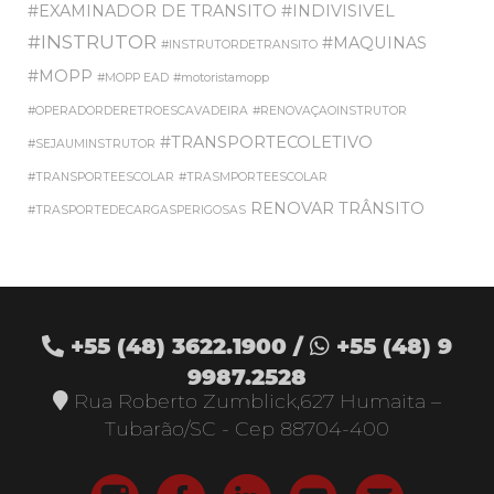
#EXAMINADOR DE TRANSITO
#INDIVISIVEL
#INSTRUTOR
#MAQUINAS
#INSTRUTORDETRANSITO
#MOPP
#MOPP EAD
#motoristamopp
#OPERADORDERETROESCAVADEIRA
#RENOVAÇAOINSTRUTOR
#TRANSPORTECOLETIVO
#SEJAUMINSTRUTOR
#TRANSPORTEESCOLAR
#TRASMPORTEESCOLAR
RENOVAR
TRÂNSITO
#TRASPORTEDECARGASPERIGOSAS
+55 (48)
3622.1900
/
+55 (48)
9
9987.2528
Rua Roberto Zumblick,627 Humaita –
Tubarão/SC - Cep 88704-400