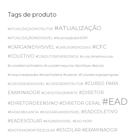
Tags de produto
#ATUALIZAÇÃO
#ATUALIZAÇAOINSTRUTOR
#ATUALIZAÇÃOINDIVISIVEL
#AtualizaçãodoMOPP
#CFC
#CARGAINDIVISIVEL
#CARGASPERIGOSAS
#COLETIVO
#CONDUTOREMERGENCIA
#curso #melhorcurso
#cursodeempilhadeira #cursodemaquinas #profissao #escola
#maquinaspesadas #empilhadeira #tubarao
#Cursodecargasperigosas
#CURSO PARA
#CURSODEINDIVISIVEL
#CURSODEINSTRUTOR
EXAMINADOR
#DIRETOR
#CURSOTRASNPORTE
#EAD
#DIRETORDEENSINO
#DIRETOR GERAL
#EADCOLETIVO
#EADAMBULANCIA
#EADCARGAINDIVISIVEL
#EADESCOLAR
#EADINDIVISIVEL
#EAD MOPP
#ESCOLAR
#EXAMINADOR
#EADTRANSPORTEESCOLAR