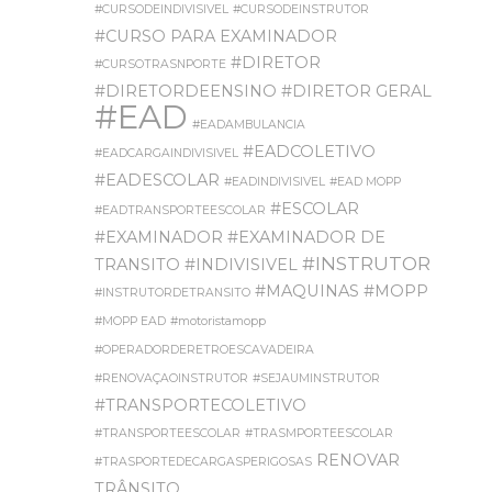
#CURSODEINDIVISIVEL
#CURSODEINSTRUTOR
#CURSO PARA EXAMINADOR
#DIRETOR
#CURSOTRASNPORTE
#DIRETORDEENSINO
#DIRETOR GERAL
#EAD
#EADAMBULANCIA
#EADCOLETIVO
#EADCARGAINDIVISIVEL
#EADESCOLAR
#EADINDIVISIVEL
#EAD MOPP
#ESCOLAR
#EADTRANSPORTEESCOLAR
#EXAMINADOR
#EXAMINADOR DE
#INSTRUTOR
TRANSITO
#INDIVISIVEL
#MAQUINAS
#MOPP
#INSTRUTORDETRANSITO
#MOPP EAD
#motoristamopp
#OPERADORDERETROESCAVADEIRA
#RENOVAÇAOINSTRUTOR
#SEJAUMINSTRUTOR
#TRANSPORTECOLETIVO
#TRANSPORTEESCOLAR
#TRASMPORTEESCOLAR
RENOVAR
#TRASPORTEDECARGASPERIGOSAS
TRÂNSITO