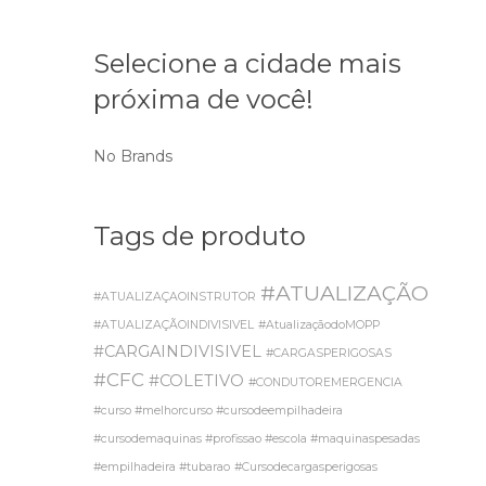
Selecione a cidade mais
próxima de você!
No Brands
Tags de produto
#ATUALIZAÇÃO
#ATUALIZAÇAOINSTRUTOR
#ATUALIZAÇÃOINDIVISIVEL
#AtualizaçãodoMOPP
#CARGAINDIVISIVEL
#CARGASPERIGOSAS
#CFC
#COLETIVO
#CONDUTOREMERGENCIA
#curso #melhorcurso #cursodeempilhadeira
#cursodemaquinas #profissao #escola #maquinaspesadas
#empilhadeira #tubarao
#Cursodecargasperigosas