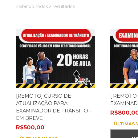
Exibindo todos 2 resultados
[REMOTO] CURSO DE
[ REMOTO 
ATUALIZAÇÃO PARA
EXAMINAD
EXAMINADOR DE TRÂNSITO –
R$
800,0
EM BREVE
ÚLTIMAS 
R$
500,00